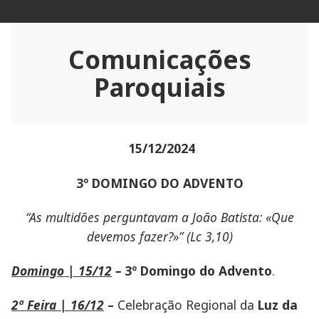
Ir
Igreja paroquial da Damaia
para
Paróquia do Santíssimo Redentor Damaia
conteúdo
Comunicações
Paroquiais
15/12/2024
3º DOMINGO DO ADVENTO
“As multidões perguntavam a João Batista: «Que
devemos fazer?»”
(Lc 3,10)
Domingo | 15/12
–
3º Domingo do Advento
.
2ª Feira | 16/12
–
Celebração Regional da
Luz da