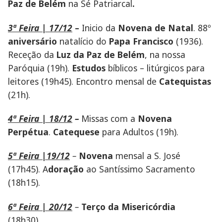
Paz de Belém
na Sé Patriarcal
.
3ª Feira | 17/12
–
Inicio da
Novena de Natal
. 88º
aniversário
natalício do
Papa Francisco
(1936).
Receção da
Luz da Paz de Belém
, na nossa
Paróquia (19h).
Estudos
bíblicos – litúrgicos para
leitores (19h45). Encontro mensal de
Catequistas
(21h).
4ª Feira | 18/12
–
Missas com a
Novena
Perpétua
.
Catequese
para Adultos (19h).
5ª Feira |19/12
–
Novena
mensal a S. José
(17h45). A
doração
ao Santíssimo Sacramento
(18h15).
6ª Feira | 20/12
–
Terço da Misericórdia
(18h30).