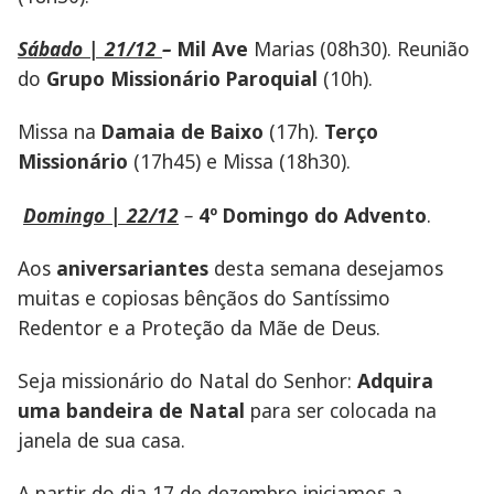
Sábado | 21/12
–
Mil Ave
Marias (08h30). Reunião
do
Grupo Missionário Paroquial
(10h).
Missa na
Damaia de Baixo
(17h).
Terço
Missionário
(17h45) e Missa (18h30).
Domingo | 22/12
–
4º Domingo do Advento
.
Aos
aniversariantes
desta semana desejamos
muitas e copiosas bênçãos do Santíssimo
Redentor e a Proteção da Mãe de Deus.
Seja missionário do Natal do Senhor:
Adquira
uma bandeira de Natal
para ser colocada na
janela de sua casa.
A partir do dia 17 de dezembro iniciamos a