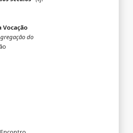
a Vocação
ongregação do
ião
 Encontro