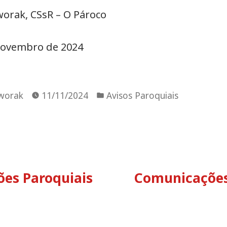
worak, CSsR – O Pároco
novembro de 2024
Publicado
Dworak
11/11/2024
Avisos Paroquiais
em
ção
rior:
es Paroquiais
Comunicações