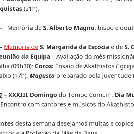
quistas
(21h).
–
Memória de
S. Alberto Magno
, bispo e dout
–
Memória de
S. Margarida da Escócia
e de
S. 
eunião da Equipa
– Avaliação do mês missionár
lia (09h30);
Coros
: Ensaio de Akathistos (Igrej
ixo (17h).
Magusto
preparado pela Juventude 
1
–
XXXIII Domingo
do Tempo Comum.
Dia Mu
: Encontro com cantores e músicos do Akathisto
antes
desta semana desejamos muitas e copios
ntor e a Proteção da Mãe de Deus.