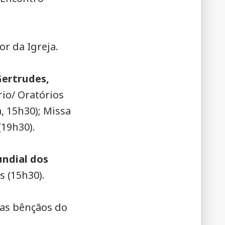
or da Igreja.
Gertrudes,
io/ Oratórios
a, 15h30); Missa
(19h30).
ndial dos
s (15h30).
as bênçãos do