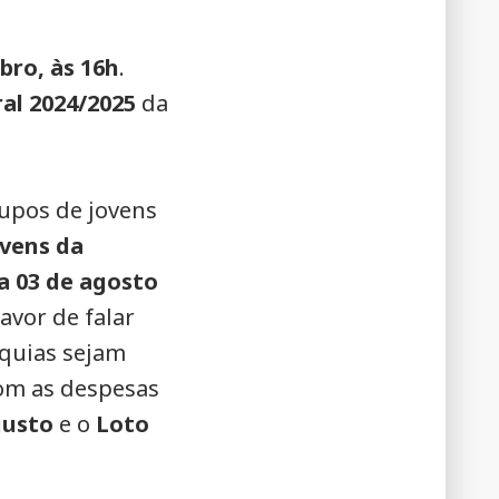
ro, às 16h
.
al 2024/2025
da
upos de jovens
vens da
 a 03 de agosto
avor de falar
quias sejam
com as despesas
usto
e o
Loto