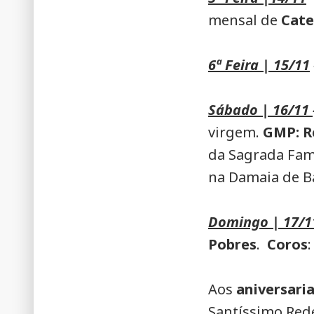
mensal de
Cate
6ª Feira | 15/11
Sábado | 16/11
virgem
.
GMP: R
da Sagrada Famí
na Damaia de Ba
Domingo | 17/1
Pobres
.
Coros
Aos
aniversari
Santíssimo Rede